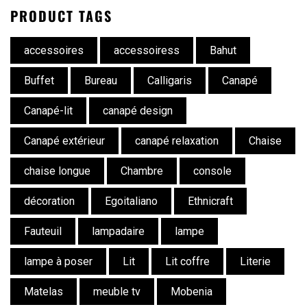
PRODUCT TAGS
accessoires
accessoiress
Bahut
Buffet
Bureau
Calligaris
Canapé
Canapé-lit
canapé design
Canapé extérieur
canapé relaxation
Chaise
chaise longue
Chambre
console
décoration
Egoitaliano
Ethnicraft
Fauteuil
lampadaire
lampe
lampe à poser
Lit
Lit coffre
Literie
Matelas
meuble tv
Mobenia