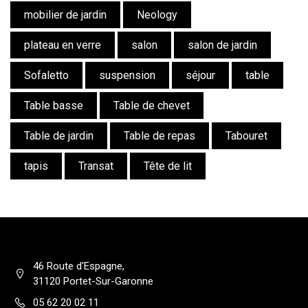
mobilier de jardin
Neology
plateau en verre
salon
salon de jardin
Sofaletto
suspension
séjour
table
Table basse
Table de chevet
Table de jardin
Table de repas
Tabouret
tapis
Transat
Tête de lit
46 Route d'Espagne,
31120 Portet-Sur-Garonne
05 62 20 02 11