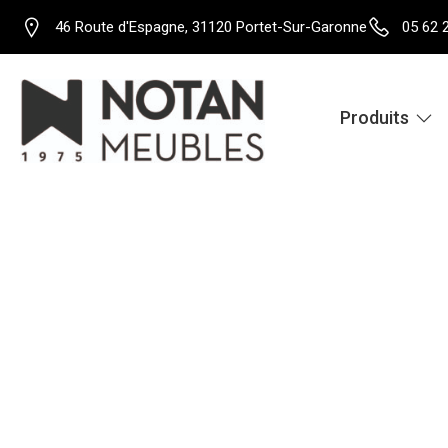
46 Route d'Espagne, 31120 Portet-Sur-Garonne
05 62 
Produits