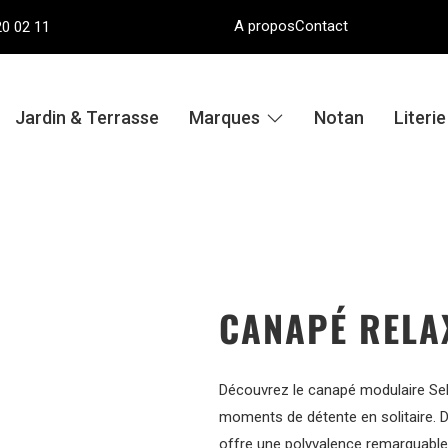
A propos
Contact
20 02 11
Jardin & Terrasse
Marques
Notan
Literi
CANAPÉ RELA
Découvrez le canapé modulaire Self
moments de détente en solitaire. Di
offre une polyvalence remarquable