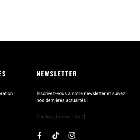
ES
NEWSLETTER
oration
Inscrivez-vous à notre newsletter et suivez
nos dernières actualités !
[mc4wp_form id="351"]