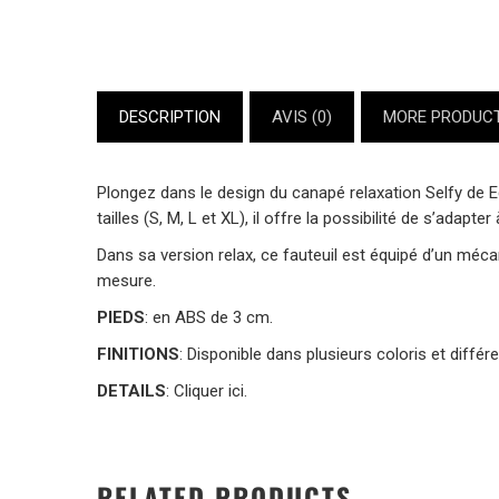
DESCRIPTION
AVIS (0)
MORE PRODUC
Plongez dans le design du canapé relaxation Selfy de
E
tailles (S, M, L et XL), il offre la possibilité de s’adapter 
Dans sa version relax, ce fauteuil est équipé d’un mé
mesure.
PIEDS
: en ABS de 3 cm.
FINITIONS
: Disponible dans plusieurs coloris et différe
DETAILS
:
Cliquer ici.
RELATED PRODUCTS