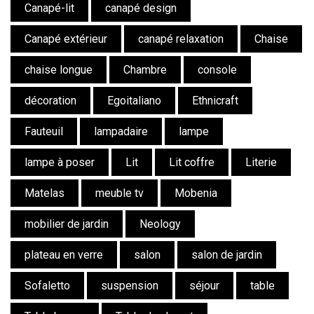
Canapé-lit
canapé design
Canapé extérieur
canapé relaxation
Chaise
chaise longue
Chambre
console
décoration
Egoitaliano
Ethnicraft
Fauteuil
lampadaire
lampe
lampe à poser
Lit
Lit coffre
Literie
Matelas
meuble tv
Mobenia
mobilier de jardin
Neology
plateau en verre
salon
salon de jardin
Sofaletto
suspension
séjour
table