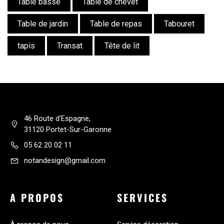
Table basse
Table de chevet
Table de jardin
Table de repas
Tabouret
tapis
Transat
Tête de lit
46 Route d'Espagne,
31120 Portet-Sur-Garonne
05 62 20 02 11
notandesign@gmail.com
A PROPOS
SERVICES