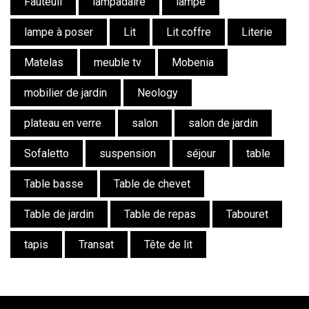
Fauteuil
lampadaire
lampe
lampe à poser
Lit
Lit coffre
Literie
Matelas
meuble tv
Mobenia
mobilier de jardin
Neology
plateau en verre
salon
salon de jardin
Sofaletto
suspension
séjour
table
Table basse
Table de chevet
Table de jardin
Table de repas
Tabouret
tapis
Transat
Tête de lit