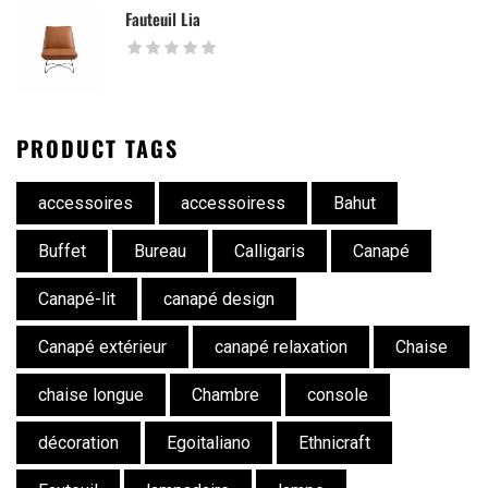
Fauteuil Lia
PRODUCT TAGS
accessoires
accessoiress
Bahut
Buffet
Bureau
Calligaris
Canapé
Canapé-lit
canapé design
Canapé extérieur
canapé relaxation
Chaise
chaise longue
Chambre
console
décoration
Egoitaliano
Ethnicraft