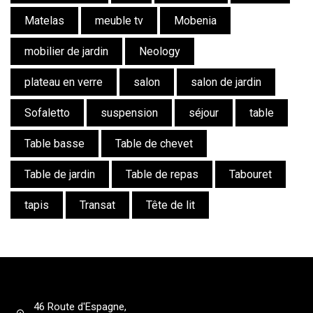
Matelas
meuble tv
Mobenia
mobilier de jardin
Neology
plateau en verre
salon
salon de jardin
Sofaletto
suspension
séjour
table
Table basse
Table de chevet
Table de jardin
Table de repas
Tabouret
tapis
Transat
Tête de lit
46 Route d'Espagne,