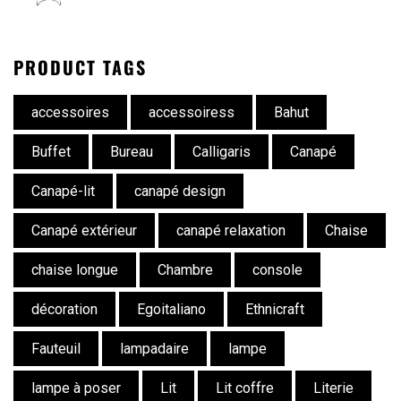
PRODUCT TAGS
accessoires
accessoiress
Bahut
Buffet
Bureau
Calligaris
Canapé
Canapé-lit
canapé design
Canapé extérieur
canapé relaxation
Chaise
chaise longue
Chambre
console
décoration
Egoitaliano
Ethnicraft
Fauteuil
lampadaire
lampe
lampe à poser
Lit
Lit coffre
Literie