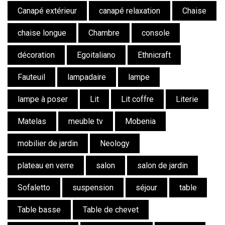
Canapé extérieur
canapé relaxation
Chaise
chaise longue
Chambre
console
décoration
Egoitaliano
Ethnicraft
Fauteuil
lampadaire
lampe
lampe à poser
Lit
Lit coffre
Literie
Matelas
meuble tv
Mobenia
mobilier de jardin
Neology
plateau en verre
salon
salon de jardin
Sofaletto
suspension
séjour
table
Table basse
Table de chevet