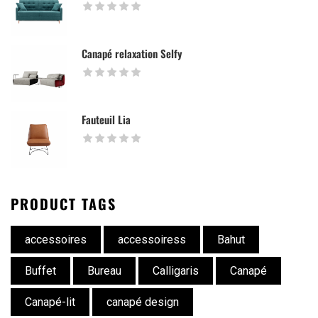
Canapé relaxation Selfy
Fauteuil Lia
PRODUCT TAGS
accessoires
accessoiress
Bahut
Buffet
Bureau
Calligaris
Canapé
Canapé-lit
canapé design