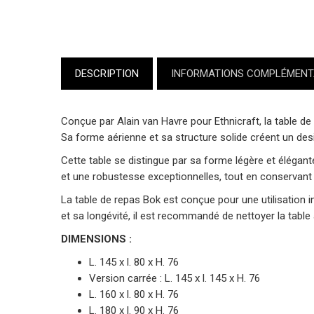
DESCRIPTION
INFORMATIONS COMPLÉMENT
Conçue par Alain van Havre pour
Ethnicraft
, la table 
Sa forme aérienne et sa structure solide créent un des
Cette table se distingue par sa forme légère et élégant
et une robustesse exceptionnelles, tout en conservant 
La table de repas Bok est conçue pour une utilisation in
et sa longévité, il est recommandé de nettoyer la table 
DIMENSIONS :
L. 145 x l. 80 x H. 76
Version carrée : L. 145 x l. 145 x H. 76
L. 160 x l. 80 x H. 76
L. 180 x l. 90 x H. 76