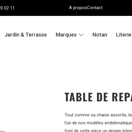
A propos
Contact
20 02 11
Jardin & Terrasse
Marques
Notan
Literi
TABLE DE RE
Tout comme sa chaise assortie, la
l’un de nos modèles emblématiques
font de cette pièce un design int