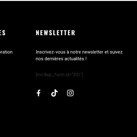
ES
NEWSLETTER
oration
Inscrivez-vous à notre newsletter et suivez
nos dernières actualités !
[mc4wp_form id="351"]