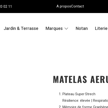
A propos
Contact
20 02 11
Jardin & Terrasse
Marques
Notan
Literi
MATELAS AER
Plateau Super·Strech
Résilience: élevée | Respirati
Mémoire de forme Graphèn