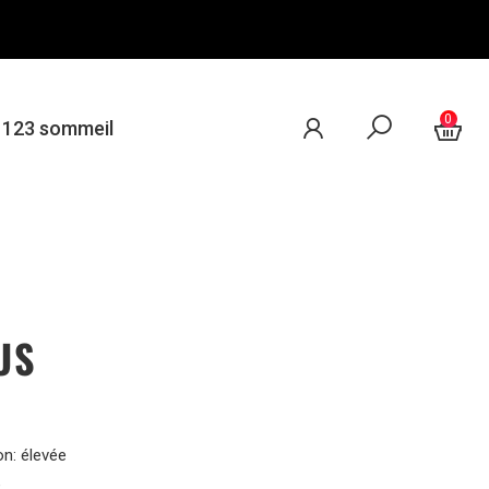
0
e 123 sommeil
US
on: élevée
e