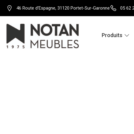
46 Route d'Espagne, 31120 Portet-Sur-Garonne
05 62 
Produits