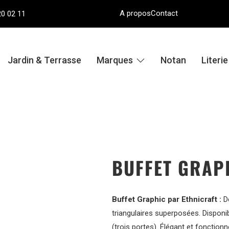
A propos
Contact
20 02 11
Jardin & Terrasse
Marques
Notan
Literi
BUFFET GRAP
Buffet Graphic par Ethnicraft :
De
triangulaires superposées. Disponi
(trois portes). Élégant et fonctionn