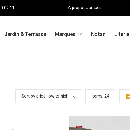
A propos
Contact
20 02 11
Jardin & Terrasse
Marques
Notan
Literi
Sort by price: low to high
Items:
24