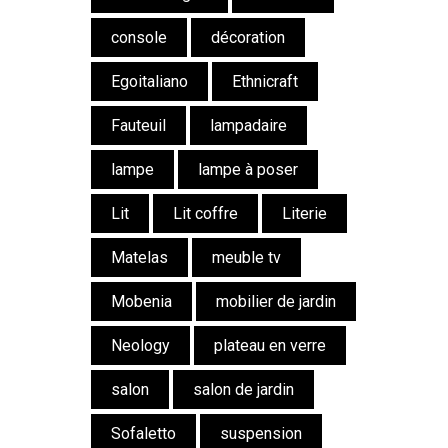
console
décoration
Egoitaliano
Ethnicraft
Fauteuil
lampadaire
lampe
lampe à poser
Lit
Lit coffre
Literie
Matelas
meuble tv
Mobenia
mobilier de jardin
Neology
plateau en verre
salon
salon de jardin
Sofaletto
suspension