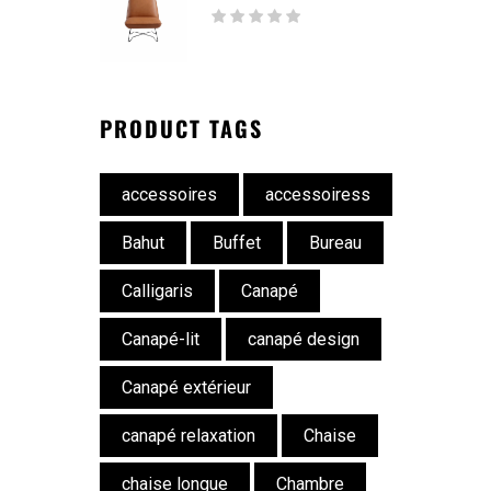
PRODUCT TAGS
accessoires
accessoiress
Bahut
Buffet
Bureau
Calligaris
Canapé
Canapé-lit
canapé design
Canapé extérieur
canapé relaxation
Chaise
chaise longue
Chambre