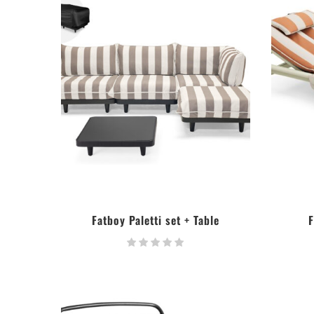
Fatboy Paletti set + Table
LIRE LA SUITE